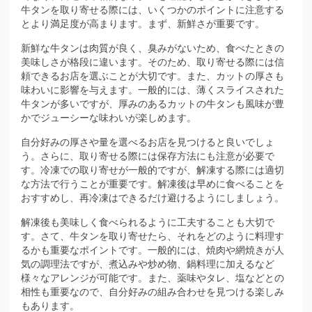
牛タンを取り寄せる際には、いくつかのポイントに注意する
とより満足度が高まります。まず、新鮮さが重要です。
新鮮な牛タンは肉質が良く、臭みがないため、食べたときの
美味しさが格段に違います。そのため、取り寄せる際には信
頼できるお店を選ぶことが大切です。また、カットの厚さも
味わいに影響を与えます。一般的には、薄くスライスされた
牛タンが多いですが、厚みのあるカットの牛タンも風味が豊
かでジューシーな味わいが楽しめます。
自分好みの厚さや量を選べるお店を見つけると良いでしょ
う。さらに、取り寄せる際には保存方法にも注意が必要で
す。冷凍での取り寄せが一般的ですが、解凍する際には適切
な方法で行うことが重要です。解凍後は早めに食べることを
おすすめし、再冷凍はできるだけ避けるようにしましょう。
解凍後も美味しく食べられるように工夫することも大切で
す。さて、牛タンを取り寄せたら、それをどのように料理す
るかも重要なポイントです。一般的には、焼肉や網焼きが人
気の調理法ですが、煮込みや炒め物、鍋料理に加えるなど
様々なアレンジが可能です。また、薬味やタレ、塩などとの
相性も重要なので、自分好みの組み合わせを見つける楽しみ
もあります。