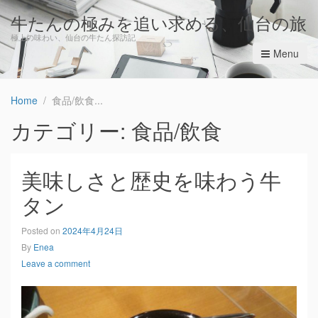
牛たんの極みを追い求める、仙台の旅
極上の味わい、仙台の牛たん探訪記
Menu
Home
食品/飲食
カテゴリー: 食品/飲食
美味しさと歴史を味わう牛
タン
Posted on
2024年4月24日
By
Enea
Leave a comment