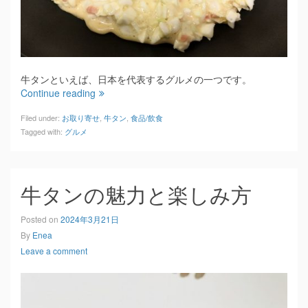
牛タンといえば、日本を代表するグルメの一つです。
Continue reading
Filed under:
お取り寄せ
,
牛タン
,
食品/飲食
Tagged with:
グルメ
牛タンの魅力と楽しみ方
Posted on
2024年3月21日
By
Enea
Leave a comment