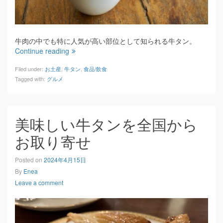
牛肉の中でも特に人気が高い部位として知られる牛タン。
Continue reading
Filed under:
お土産
,
牛タン
,
食品/飲食
Tagged with:
グルメ
美味しい牛タンを全国から
お取り寄せ
Posted on
2024年4月15日
By
Enea
Leave a comment