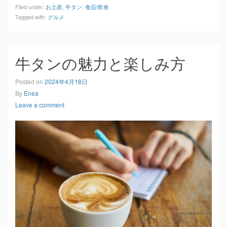
Filed under:
お土産
,
牛タン
,
食品/飲食
Tagged with:
グルメ
牛タンの魅力と楽しみ方
Posted on
2024年4月18日
By
Enea
Leave a comment