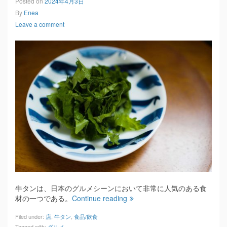
Posted on
2024年4月3日
By
Enea
Leave a comment
牛タンは、日本のグルメシーンにおいて非常に人気のある食
材の一つである。
Continue reading
Filed under:
店
,
牛タン
,
食品/飲食
Tagged with:
グルメ