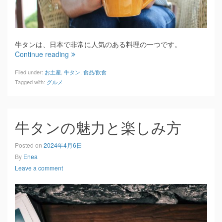
牛タンは、日本で非常に人気のある料理の一つです。
Continue reading
Filed under:
お土産
,
牛タン
,
食品/飲食
Tagged with:
グルメ
牛タンの魅力と楽しみ方
Posted on
2024年4月6日
By
Enea
Leave a comment