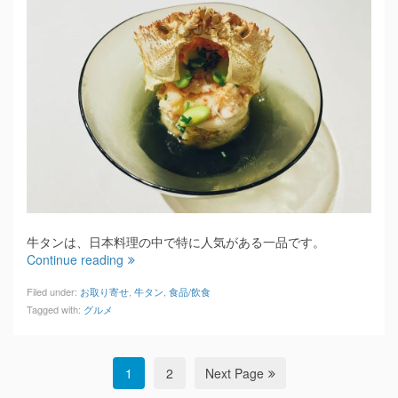
牛タンは、日本料理の中で特に人気がある一品です。
Continue reading
Filed under:
お取り寄せ
,
牛タン
,
食品/飲食
Tagged with:
グルメ
1
2
Next Page