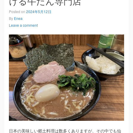
ける牛たん専門店
Posted on
2024年5月12日
By
Enea
Leave a comment
日本の美味しい郷土料理は数多くありますが、その中でも仙