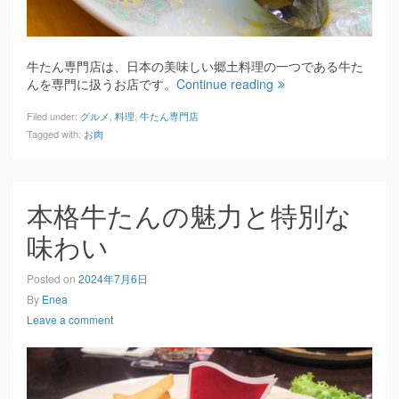
牛たん専門店は、日本の美味しい郷土料理の一つである牛た
んを専門に扱うお店です。
Continue reading
Filed under:
グルメ
,
料理
,
牛たん専門店
Tagged with:
お肉
本格牛たんの魅力と特別な
味わい
Posted on
2024年7月6日
By
Enea
Leave a comment