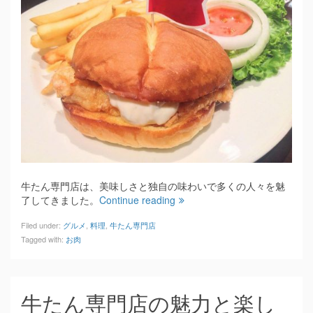
牛たん専門店は、美味しさと独自の味わいで多くの人々を魅
了してきました。
Continue reading
Filed under:
グルメ
,
料理
,
牛たん専門店
Tagged with:
お肉
牛たん専門店の魅力と楽し