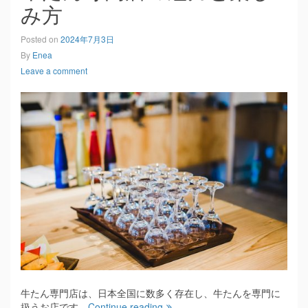
み方
Posted on
2024年7月3日
By
Enea
Leave a comment
牛たん専門店は、日本全国に数多く存在し、牛たんを専門に
扱うお店です。
Continue reading