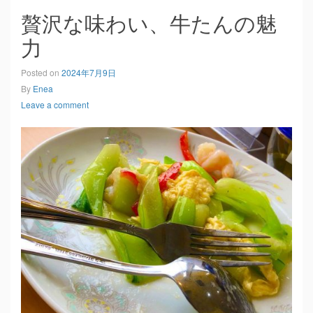
贅沢な味わい、牛たんの魅
力
Posted on
2024年7月9日
By
Enea
Leave a comment