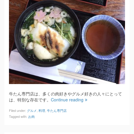
牛たん専門店は、多くの肉好きやグルメ好きの人々にとって
は、特別な存在です。
Continue reading
Filed under:
グルメ
,
料理
,
牛たん専門店
Tagged with:
お肉