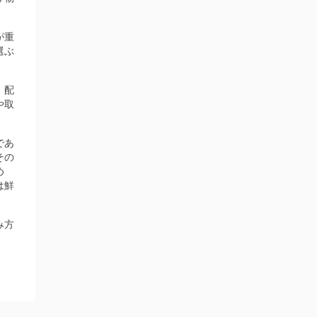
が重
選ぶ
。配
や取
であ
その
め
は鮮
み方