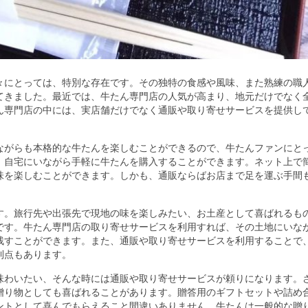
々にとっては、特別な存在です。
その独特の食感や風味、また熟練の職
てきました。最近では、牛たん専門店の人気が高まり、地元だけでなく
ん専門店の中には、実店舗だけでなく通販や取り寄せサービスを提供し
ながらも本格的な牛たんを楽しむことができるので、牛たんファンにと
、自宅にいながら手軽に牛たんを購入することができます。ネット上で
味を楽しむことができます。しかも、通販ならばお店まで足を運ぶ手間
す。旅行先や出張先で現地の味を楽しみたい、お土産として喜ばれるも
です。牛たん専門店の取り寄せサービスを利用すれば、その土地にいな
残すことができます。また、通販や取り寄せサービスを利用することで
利点もあります。
味わいたい、そんな時には通販や取り寄せサービスが頼りになります。
贈り物としても喜ばれることがあります。贈答用のギフトセットや詰め
ントとして喜んでもらえること間違いありません。牛たんは一般的な贈