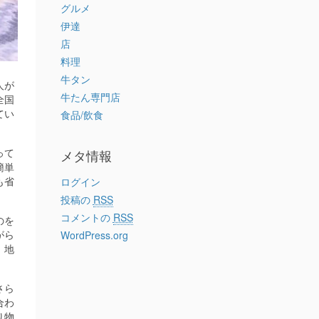
グルメ
伊達
店
料理
牛タン
人が
牛たん専門店
全国
てい
食品/飲食
って
メタ情報
簡単
も省
ログイン
投稿の
RSS
コメントの
RSS
のを
がら
WordPress.org
、地
さら
合わ
り物