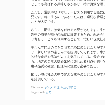
としても喜ばれる美味しさがあり、特に贅沢な贈
ただし、通販や取り寄せサービスを利用する際に
要です。特に生ものである牛たんは、適切な管理
ことが大切です。
さらに、配送には気を付ける必要があります。牛
送中の環境が商品の品質に影響するため、配送会
り寄せサービスを利用することで、忙しい現代社
牛たん専門店の味を自宅で気軽に楽しむことがで
り、新しい食の楽しみ方を提供してくれます。牛
独特な食感や風味が人々を魅了している。最近で
る。地方の名店の味を気軽に楽しめる利点や贈り
度や品質の確認、配送時の注意が必要である。
忙しい現代社会の中で贅沢な味を楽しむことがで
を提供している。
Filed under:
グルメ
,
料理
,
牛たん専門店
Tagged with:
お肉