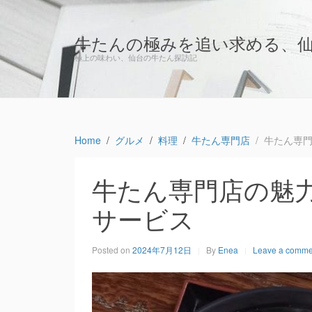
牛たんの極みを追い求める、
極上の味わい、仙台の牛たん探訪記
Home
グルメ
料理
牛たん専門店
牛たん専
牛たん専門店の魅
サービス
Posted on
2024年7月12日
By
Enea
Leave a comme